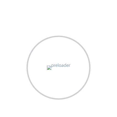
9 août 2022
Covid-19
Santé Publique
COMMUNIQUÉ N°888 DU 07
AOUT 2022 DU MINISTÈRE DE LA
SANTÉ ET DU DÉVELOPPEMENT
SOCIAL SUR LE SUIVI DES
ACTIONS DE PRÉVENTION ET
DE RIPOSTE FACE À LA
MALADIE À CORONAVIRUS
Communique-N888_7-08-2022-
COVID-19_SLIDETélécharger
READ MORE