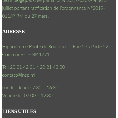
technologique, créé par la loi N°2019-023/AN du 3
juillet portant ratification de l’ordonnance N°2019-
011/P-RM du 27 mars.
ADRESSE
Hippodrome Route de Koulikoro – Rue 235 Porte 52 –
Commune II – BP 1771
Tel: 20 21 42 31 / 20 21 43 20
contact@insp.ml
Lundi – Jeudi : 7:30 – 16:30
Vendredi : 07:00 – 12:30
LIENS UTILES