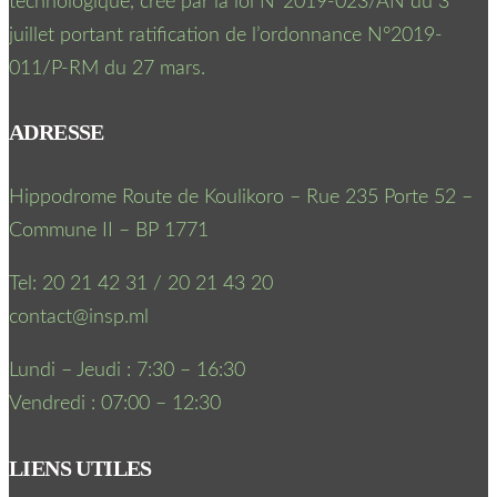
technologique, créé par la loi N°2019-023/AN du 3
juillet portant ratification de l’ordonnance N°2019-
011/P-RM du 27 mars.
ADRESSE
Hippodrome Route de Koulikoro – Rue 235 Porte 52 –
Commune II – BP 1771
Tel: 20 21 42 31 / 20 21 43 20
contact@insp.ml
Lundi – Jeudi : 7:30 – 16:30
Vendredi : 07:00 – 12:30
LIENS UTILES