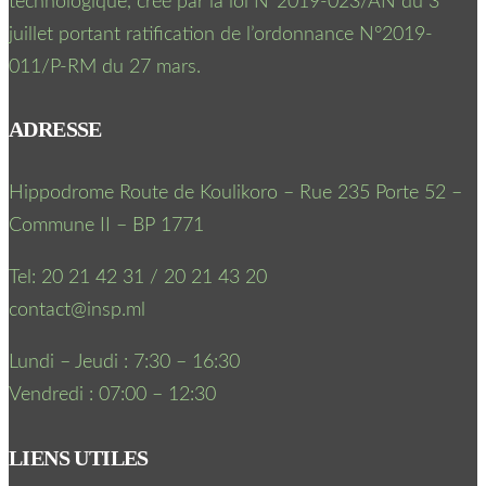
technologique, créé par la loi N°2019-023/AN du 3
juillet portant ratification de l’ordonnance N°2019-
011/P-RM du 27 mars.
ADRESSE
Hippodrome Route de Koulikoro – Rue 235 Porte 52 –
Commune II – BP 1771
Tel: 20 21 42 31 / 20 21 43 20
contact@insp.ml
Lundi – Jeudi : 7:30 – 16:30
Vendredi : 07:00 – 12:30
LIENS UTILES