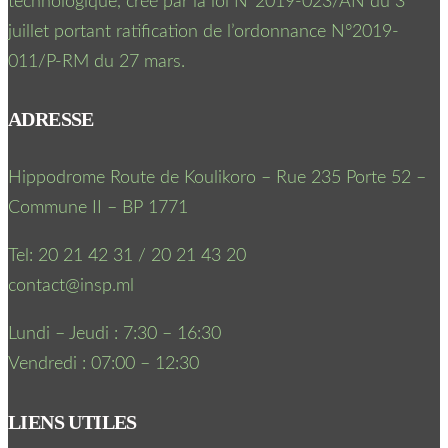
technologique, créé par la loi N°2019-023/AN du 3
juillet portant ratification de l’ordonnance N°2019-
011/P-RM du 27 mars.
ADRESSE
Hippodrome Route de Koulikoro – Rue 235 Porte 52 –
Commune II – BP 1771
Tel: 20 21 42 31 / 20 21 43 20
contact@insp.ml
Lundi – Jeudi : 7:30 – 16:30
Vendredi : 07:00 – 12:30
LIENS UTILES