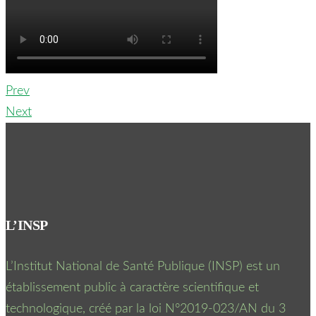
Prev
Next
L’INSP
L’Institut National de Santé Publique (INSP) est un
établissement public à caractère scientifique et
technologique, créé par la loi N°2019-023/AN du 3