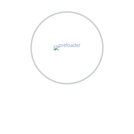
salle de conférence sise à l’Hippodrome. Cette
onseiller technique au Ministère de la Santé et du
mn et pris fin à 15 h 00 mns.
aire du CA de l’INSP ;
s de la 5ème session ordinaire du CA
er de l’INSP au 31 décembre 2023 ;
4 de l’INSP ;
 2023 et contrat annuel de performance de l’INSP ;
1
Share