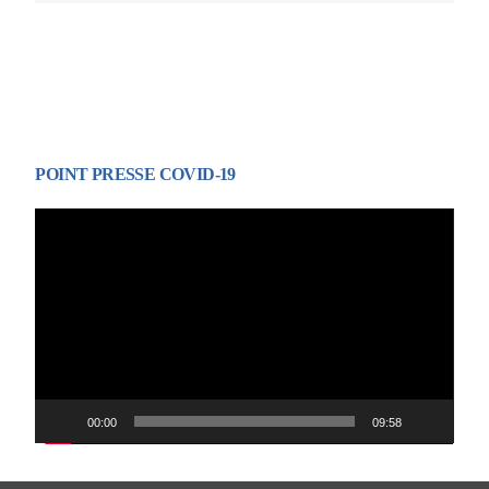
POINT PRESSE COVID-19
Lecteur
vidéo
00:00
09:58