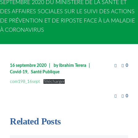
SEPTEMBRE 2020 DU MINISTÈRE DE LA SANTÉ ET
DES AFFAIRES SOCIALES SUR LE SUIVI DES ACTIONS
DE PRÉVENTION ET DE RIPOSTE FACE À LA MALADIE
À CORONAVIRUS
16 septembre 2020
by
Ibrahim Terera
0
Covid-19
Santé Publique
com198_16sept
Télécharger
0
Related Posts