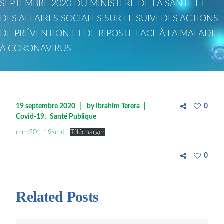
SEPTEMBRE 2020 DU MINISTÈRE DE LA SANTÉ ET
DES AFFAIRES SOCIALES SUR LE SUIVI DES ACTIONS
DE PRÉVENTION ET DE RIPOSTE FACE À LA MALADIE
À CORONAVIRUS
19 septembre 2020
by
Ibrahim Terera
0
Covid-19
Santé Publique
com201_19sept
Télécharger
0
Related Posts