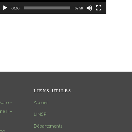
00:00
09:58
LIENS UTILES
koro –
Accueil
e II –
L’INSP
Départements