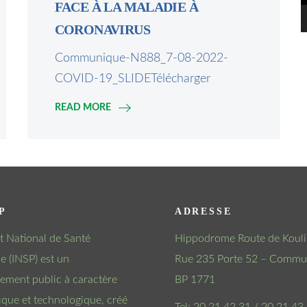
FACE À LA MALADIE À
CORONAVIRUS
Communique-N888_7-08-2022-
COVID-19_SLIDETélécharger
READ MORE
P
ADRESSE
tut National de Santé
Hippodrome Route de Kouli
e (INSP) est un
Rue 235 Porte 52 – Commun
sement public à caractère
BP 1771
fique et technologique, créé