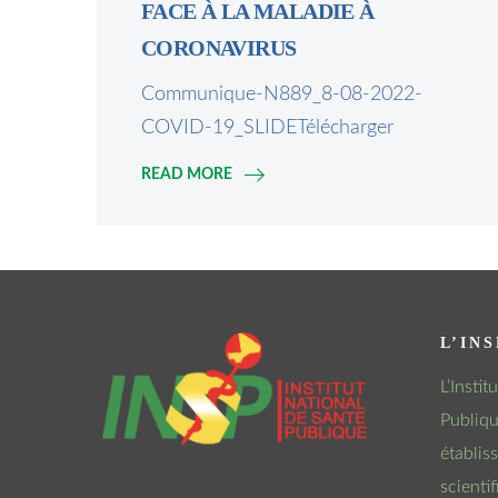
FACE À LA MALADIE À
CORONAVIRUS
Communique-N889_8-08-2022-
COVID-19_SLIDETélécharger
READ MORE
L’INS
L’Insti
Publiqu
établis
scienti