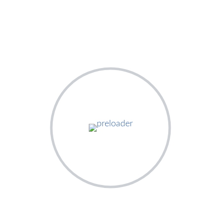
9 août 2022
Covid-19
Santé Publique
COMMUNIQUÉ N°888 DU 07
AOUT 2022 DU MINISTÈRE DE LA
SANTÉ ET DU DÉVELOPPEMENT
SOCIAL SUR LE SUIVI DES
ACTIONS DE PRÉVENTION ET
DE RIPOSTE FACE À LA
MALADIE À CORONAVIRUS
Communique-N888_7-08-2022-
COVID-19_SLIDETélécharger
READ MORE