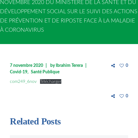
NOVEMBRE 2020 DU MINISTÈRE DE LA SANTÉ ET DU
DÉVELOPPEMENT SOCIAL SUR LE SUIVI DES ACTIONS
DE PRÉVENTION ET DE RIPOSTE FACE À LA MALADIE
À CORONAVIRUS
7 novembre 2020
by
Ibrahim Terera
0
Covid-19
Santé Publique
com249_6nov
Télécharger
0
Related Posts