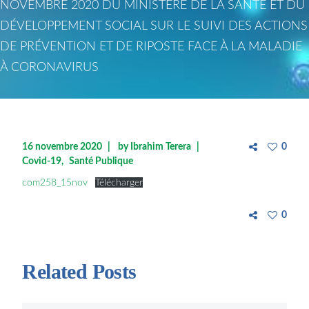
NOVEMBRE 2020 DU MINISTÈRE DE LA SANTÉ ET DU
DÉVELOPPEMENT SOCIAL SUR LE SUIVI DES ACTIONS
DE PRÉVENTION ET DE RIPOSTE FACE À LA MALADIE
À CORONAVIRUS
16 novembre 2020
by
Ibrahim Terera
0
Covid-19
Santé Publique
com258_15nov
Télécharger
0
Related Posts