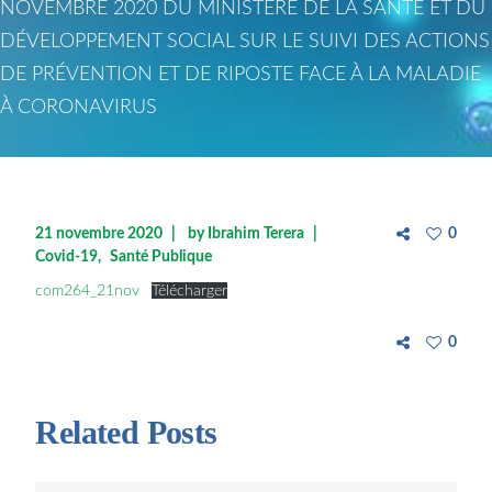
NOVEMBRE 2020 DU MINISTÈRE DE LA SANTÉ ET DU
DÉVELOPPEMENT SOCIAL SUR LE SUIVI DES ACTIONS
DE PRÉVENTION ET DE RIPOSTE FACE À LA MALADIE
À CORONAVIRUS
21 novembre 2020
by
Ibrahim Terera
0
Covid-19
Santé Publique
com264_21nov
Télécharger
0
Related Posts