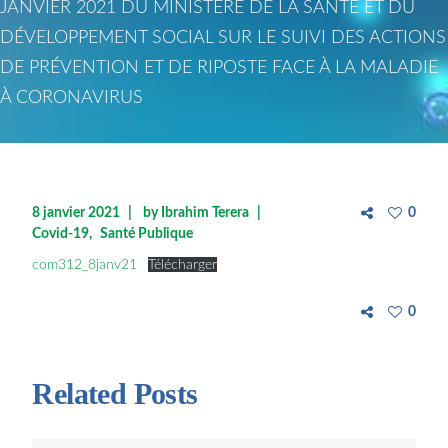
JANVIER 2021 DU MINISTÈRE DE LA SANTÉ ET DU
DÉVELOPPEMENT SOCIAL SUR LE SUIVI DES ACTIONS
DE PRÉVENTION ET DE RIPOSTE FACE À LA MALADIE
À CORONAVIRUS
8 janvier 2021
by
Ibrahim Terera
0
Covid-19
Santé Publique
com312_8janv21
Télécharger
0
Related Posts