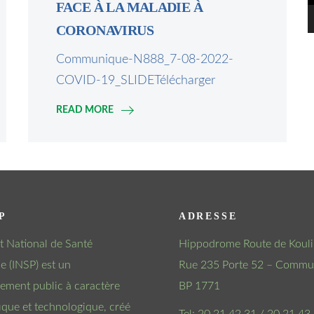
FACE À LA MALADIE À
CORONAVIRUS
Communique-N888_7-08-2022-
COVID-19_SLIDETélécharger
READ MORE
P
ADRESSE
tut National de Santé
Hippodrome Route de Kouli
e (INSP) est un
Rue 235 Porte 52 – Commun
sement public à caractère
BP 1771
fique et technologique, créé