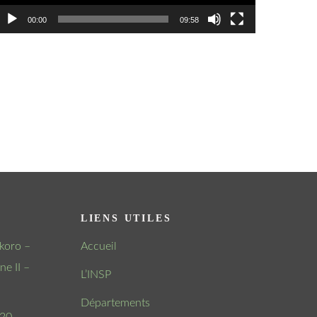
00:00
09:58
LIENS UTILES
koro –
Accueil
e II –
L’INSP
Départements