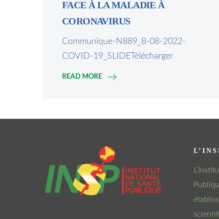
FACE À LA MALADIE À
CORONAVIRUS
Communique-N889_8-08-2022-
COVID-19_SLIDETélécharger
READ MORE
L’INS
L’Insti
Publiqu
établis
scienti