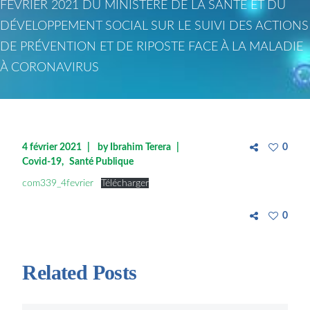
FEVRIER 2021 DU MINISTÈRE DE LA SANTÉ ET DU
DÉVELOPPEMENT SOCIAL SUR LE SUIVI DES ACTIONS
DE PRÉVENTION ET DE RIPOSTE FACE À LA MALADIE
À CORONAVIRUS
4 février 2021
by
Ibrahim Terera
0
Covid-19
Santé Publique
com339_4fevrier
Télécharger
0
Related Posts