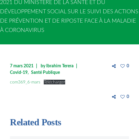
2021 DU MINISTÈRE DE LA SANTÉ ET DU
DÉVELOPPEMENT SOCIAL SUR LE SUIVI DES ACTIONS
DE PRÉVENTION ET DE RIPOSTE FACE À LA MALADIE
À CORONAVIRUS
7 mars 2021
by
Ibrahim Terera
0
Covid-19
Santé Publique
com369_6-mars
Télécharger
0
Related Posts