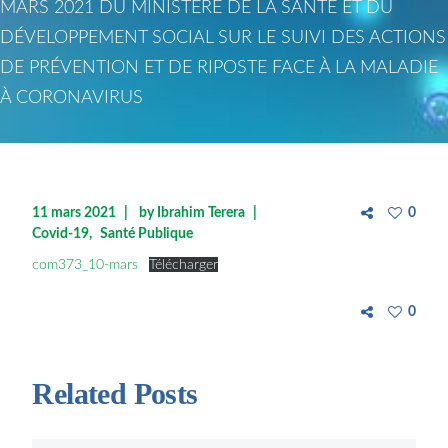
MARS 2021 DU MINISTÈRE DE LA SANTÉ ET DU
DÉVELOPPEMENT SOCIAL SUR LE SUIVI DES ACTIONS
DE PRÉVENTION ET DE RIPOSTE FACE À LA MALADIE
À CORONAVIRUS
11 mars 2021
by
Ibrahim Terera
0
Covid-19
Santé Publique
com373_10-mars
Télécharger
0
Related Posts