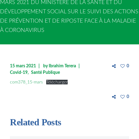
MARS 2021 DU MINISTÈRE DE LA SANTÉ ET DU
DÉVELOPPEMENT SOCIAL SUR LE SUIVI DES ACTIONS
DE PRÉVENTION ET DE RIPOSTE FACE À LA MALADIE
À CORONAVIRUS
15 mars 2021
by
Ibrahim Terera
0
Covid-19
Santé Publique
com378_15-mars
Télécharger
0
Related Posts