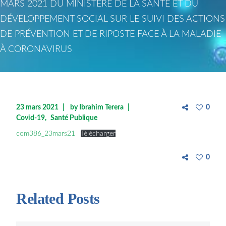
MARS 2021 DU MINISTÈRE DE LA SANTÉ ET DU
DÉVELOPPEMENT SOCIAL SUR LE SUIVI DES ACTIONS
DE PRÉVENTION ET DE RIPOSTE FACE À LA MALADIE
À CORONAVIRUS
23 mars 2021
by
Ibrahim Terera
0
Covid-19
Santé Publique
com386_23mars21
Télécharger
0
Related Posts