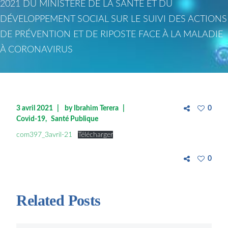
2021 DU MINISTÈRE DE LA SANTÉ ET DU
DÉVELOPPEMENT SOCIAL SUR LE SUIVI DES ACTIONS
DE PRÉVENTION ET DE RIPOSTE FACE À LA MALADIE
À CORONAVIRUS
3 avril 2021
by
Ibrahim Terera
0
Covid-19
Santé Publique
com397_3avril-21
Télécharger
0
Related Posts