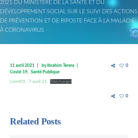
2021 DU MINISTÈRE DE LA SANTÉ ET DU
DÉVELOPPEMENT SOCIAL SUR LE SUIVI DES ACTIONS
DE PRÉVENTION ET DE RIPOSTE FACE À LA MALADIE
À CORONAVIRUS
11 avril 2021
by
Ibrahim Terera
0
Covid-19
Santé Publique
com401_-7-avril-21
Télécharger
0
Related Posts