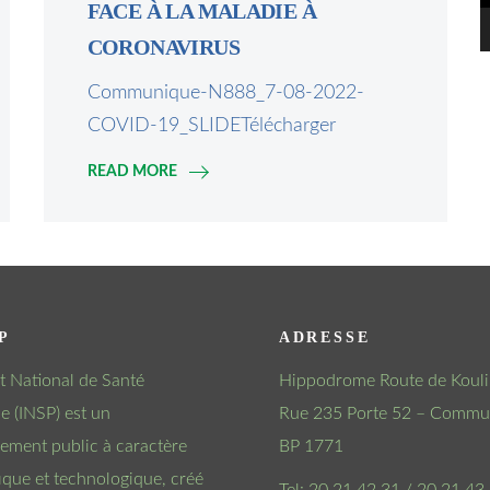
FACE À LA MALADIE À
CORONAVIRUS
Communique-N888_7-08-2022-
COVID-19_SLIDETélécharger
READ MORE
P
ADRESSE
tut National de Santé
Hippodrome Route de Kouli
e (INSP) est un
Rue 235 Porte 52 – Commun
sement public à caractère
BP 1771
fique et technologique, créé