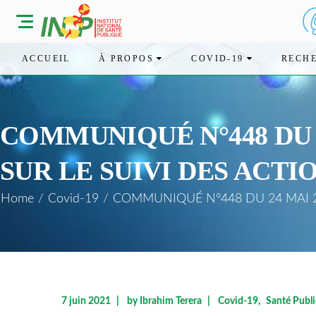
ACCUEIL
À PROPOS
COVID-19
RECH
COMMUNIQUÉ N°448 DU 
SUR LE SUIVI DES ACT
Home
/
Covid-19
/
COMMUNIQUÉ N°448 DU 24 MAI 20
7 juin 2021
by
Ibrahim Terera
Covid-19
Santé Publ