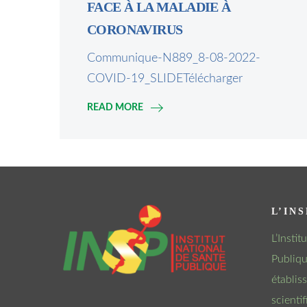
FACE À LA MALADIE À
CORONAVIRUS
Communique-N889_8-08-2022-
COVID-19_SLIDETélécharger
READ MORE
L’INS
L’Insti
Publiqu
établis
scienti