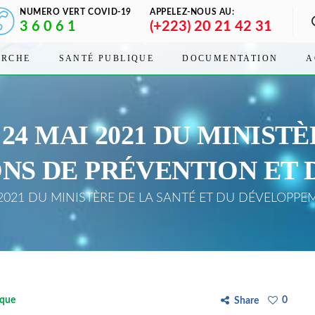
NUMERO VERT COVID-19
APPELEZ-NOUS AU:
3 6 0 6 1
(+223) 20 21 42 31
ERCHE
SANTÉ PUBLIQUE
DOCUMENTATION
A
24 MAI 2021 DU MINIST
IONS DE PRÉVENTION ET
21 DU MINISTÈRE DE LA SANTÉ ET DU DÉVELOPPEME
ique
0
Share