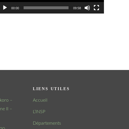
00:00
09:58
LIENS UTILES
koro –
Accueil
e II –
L’INSP
Départements