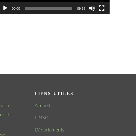
00:00
09:58
LIENS UTILES
koro –
Accueil
e II –
L’INSP
Départements