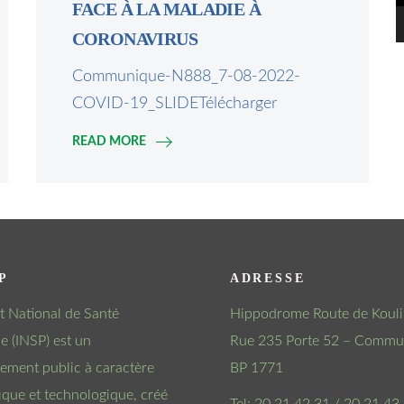
FACE À LA MALADIE À
CORONAVIRUS
Communique-N888_7-08-2022-
COVID-19_SLIDETélécharger
READ MORE
P
ADRESSE
tut National de Santé
Hippodrome Route de Kouli
e (INSP) est un
Rue 235 Porte 52 – Commun
sement public à caractère
BP 1771
fique et technologique, créé