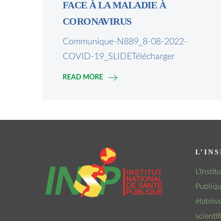
FACE À LA MALADIE À
CORONAVIRUS
Communique-N889_8-08-2022-
COVID-19_SLIDETélécharger
READ MORE
L’INS
L’Insti
Publiqu
établis
scienti