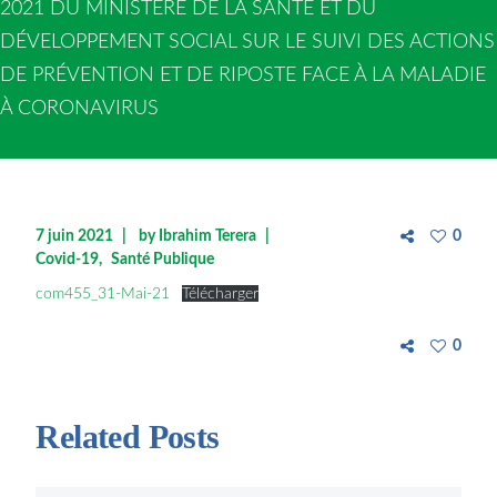
2021 DU MINISTÈRE DE LA SANTÉ ET DU
DÉVELOPPEMENT SOCIAL SUR LE SUIVI DES ACTIONS
DE PRÉVENTION ET DE RIPOSTE FACE À LA MALADIE
À CORONAVIRUS
7 juin 2021
by
Ibrahim Terera
0
Covid-19
Santé Publique
com455_31-Mai-21
Télécharger
0
Related Posts