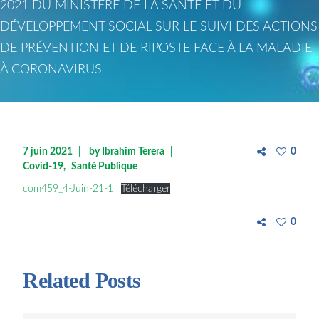
2021 DU MINISTÈRE DE LA SANTÉ ET DU
DÉVELOPPEMENT SOCIAL SUR LE SUIVI DES ACTIONS
DE PRÉVENTION ET DE RIPOSTE FACE À LA MALADIE
À CORONAVIRUS
7 juin 2021
by
Ibrahim Terera
0
Covid-19
Santé Publique
com459_4-Juin-21-1
Télécharger
0
Related Posts