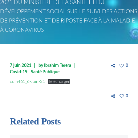
2021 DU MINISTÈRE DE LA SANTÉ ET DU
DÉVELOPPEMENT SOCIAL SUR LE SUIVI DES ACTIONS
DE PRÉVENTION ET DE RIPOSTE FACE À LA MALADIE
À CORONAVIRUS
7 juin 2021
by
Ibrahim Terera
0
Covid-19
Santé Publique
com461_6-Juin-21
Télécharger
0
Related Posts