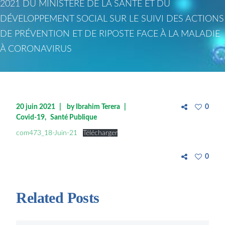
2021 DU MINISTÈRE DE LA SANTÉ ET DU
DÉVELOPPEMENT SOCIAL SUR LE SUIVI DES ACTIONS
DE PRÉVENTION ET DE RIPOSTE FACE À LA MALADIE
À CORONAVIRUS
20 juin 2021
by
Ibrahim Terera
0
Covid-19
Santé Publique
com473_18-Juin-21
Télécharger
0
Related Posts