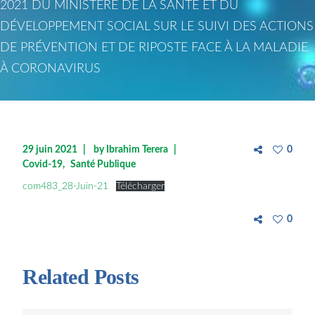
2021 DU MINISTÈRE DE LA SANTÉ ET DU
DÉVELOPPEMENT SOCIAL SUR LE SUIVI DES ACTIONS
DE PRÉVENTION ET DE RIPOSTE FACE À LA MALADIE
À CORONAVIRUS
29 juin 2021
by
Ibrahim Terera
0
Covid-19
Santé Publique
com483_28-Juin-21
Télécharger
0
Related Posts