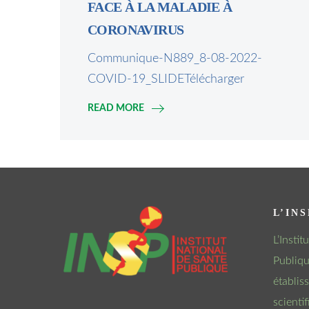
FACE À LA MALADIE À
CORONAVIRUS
Communique-N889_8-08-2022-
COVID-19_SLIDETélécharger
READ MORE
L’INS
L’Insti
Publiqu
établis
scienti