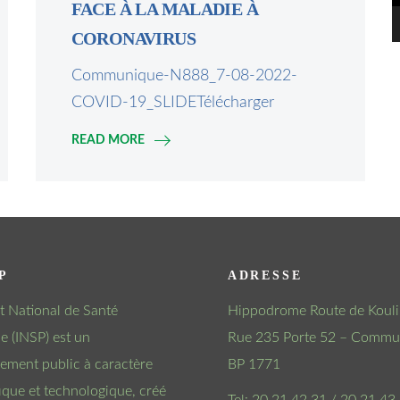
FACE À LA MALADIE À
CORONAVIRUS
Communique-N888_7-08-2022-
COVID-19_SLIDETélécharger
READ MORE
P
ADRESSE
tut National de Santé
Hippodrome Route de Kouli
e (INSP) est un
Rue 235 Porte 52 – Commun
sement public à caractère
BP 1771
fique et technologique, créé