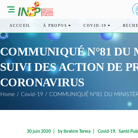
ACCUEIL
À PROPOS
COVID-19
RECH
COMMUNIQUÉ N°81 DU M
SUIVI DES ACTION DE P
CORONAVIRUS
Home
/
Covid-19
/
COMMUNIQUÉ N°81 DU MINISTÈRE 
30 juin 2020
by
Ibrahim Terera
Covid-19
Santé Pub