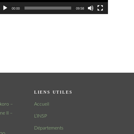
00:00
09:58
LIENS UTILES
koro –
Accueil
e II –
L’INSP
Départements