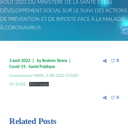
AOUT 2022 DU MINISTÈRE DE LA SANTÉ ET DU
DÉVELOPPEMENT SOCIAL SUR LE SUIVI DES ACTIONS
DE PRÉVENTION ET DE RIPOSTE FACE À LA MALADIE
À CORONAVIRUS
3 août 2022
by
Ibrahim Terera
0
Covid-19
Santé Publique
Communique-N884_3-08-2022-COVID-
19_SLIDE
Télécharger
0
Related Posts