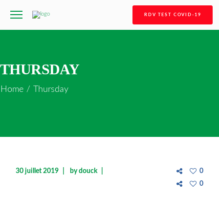
RDV TEST COVID-19
THURSDAY
Home
/
Thursday
30 juillet 2019
by
douck
0
0