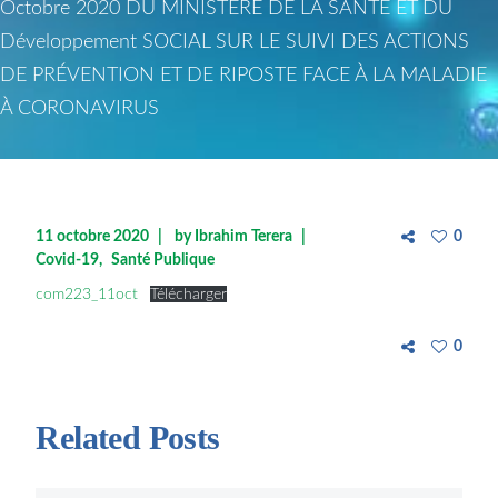
Octobre 2020 DU MINISTÈRE DE LA SANTÉ ET DU
Développement SOCIAL SUR LE SUIVI DES ACTIONS
DE PRÉVENTION ET DE RIPOSTE FACE À LA MALADIE
À CORONAVIRUS
11 octobre 2020
by
Ibrahim Terera
0
Covid-19
Santé Publique
com223_11oct
Télécharger
0
Related Posts