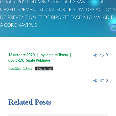
Octobre 2020 DU MINISTÈRE DE LA SANTÉ ET DU
DÉVELOPPEMENT SOCIAL SUR LE SUIVI DES ACTIONS
DE PRÉVENTION ET DE RIPOSTE FACE À LA MALADIE
À CORONAVIRUS
13 octobre 2020
by
Ibrahim Terera
0
Covid-19
Santé Publique
com225_13oct
Télécharger
0
Related Posts